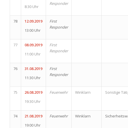
Responder
8:30 Uhr
78
12.09.2019
First
Responder
13:00 Uhr
77
08.09.2019
First
Responder
11:00 Uhr
76
31.08.2019
First
Responder
11:30 Uhr
75
26.08.2019
Feuerwehr
Winklarn
Sonstige Täti
19:30 Uhr
74
21.08.2019
Feuerwehr
Winklarn
Sicherheits
19:00 Uhr