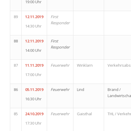
19:00 Uhr
89
12.11.2019
First
Responder
14:30 Uhr
88
12.11.2019
First
Responder
14:00 Uhr
87
11.11.2019
Feuerwehr
Winklarn
Verkehrsabs
17:00 Uhr
86
05.11.2019
Feuerwehr
Lind
Brand /
Landwirtscha
16:30 Uhr
85
24.10.2019
Feuerwehr
Gaisthal
THL / Verkeh
17:30 Uhr