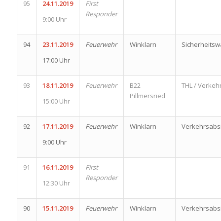
95
24.11.2019
First
Responder
9:00 Uhr
94
23.11.2019
Feuerwehr
Winklarn
Sicherheits
17:00 Uhr
93
18.11.2019
Feuerwehr
B22
THL / Verkeh
Pillmersried
15:00 Uhr
92
17.11.2019
Feuerwehr
Winklarn
Verkehrsabs
9:00 Uhr
91
16.11.2019
First
Responder
12:30 Uhr
90
15.11.2019
Feuerwehr
Winklarn
Verkehrsabs