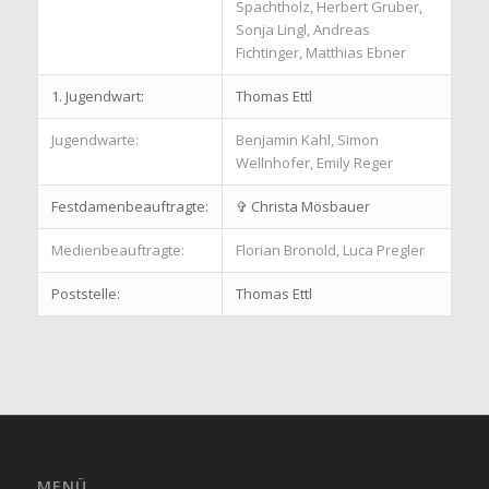
Spachtholz, Herbert Gruber,
Sonja Lingl, Andreas
Fichtinger, Matthias Ebner
1. Jugendwart:
Thomas Ettl
Jugendwarte:
Benjamin Kahl, Simon
Wellnhofer, Emily Reger
Festdamenbeauftragte:
✞ Christa Mösbauer
Medienbeauftragte:
Florian Bronold, Luca Pregler
Poststelle:
Thomas Ettl
MENÜ