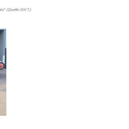
atz“
(Quelle: Ettl T.)