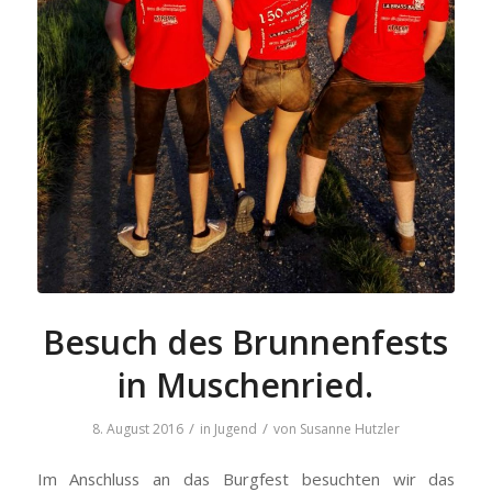
Besuch des Brunnenfests
in Muschenried.
/
/
8. August 2016
in
Jugend
von
Susanne Hutzler
Im Anschluss an das Burgfest besuchten wir das