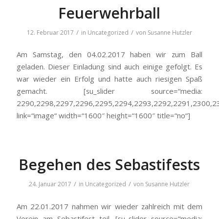
Feuerwehrball
/
/
12. Februar 2017
in
Uncategorized
von
Susanne Hutzler
Am Samstag, den 04.02.2017 haben wir zum Ball
geladen. Dieser Einladung sind auch einige gefolgt. Es
war wieder ein Erfolg und hatte auch riesigen Spaß
gemacht. [su_slider source=“media:
2290,2298,2297,2296,2295,2294,2293,2292,2291,2300,2
link=“image“ width=“1600″ height=“1600″ title=“no“]
Begehen des Sebastifests
/
/
24. Januar 2017
in
Uncategorized
von
Susanne Hutzler
Am 22.01.2017 nahmen wir wieder zahlreich mit dem
Verein am Sebastifest teil. [su_slider source=“media: