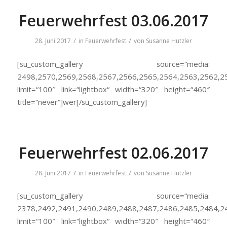
Feuerwehrfest 03.06.2017
/
/
28. Juni 2017
in
Feuerwehrfest
von
Susanne Hutzler
[su_custom_gallery source=“media:
2498,2570,2569,2568,2567,2566,2565,2564,2563,2562,2
limit=“100″ link=“lightbox“ width=“320″ height=“460″
title=“never“]wer[/su_custom_gallery]
Feuerwehrfest 02.06.2017
/
/
28. Juni 2017
in
Feuerwehrfest
von
Susanne Hutzler
[su_custom_gallery source=“media:
2378,2492,2491,2490,2489,2488,2487,2486,2485,2484,2
limit=“100″ link=“lightbox“ width=“320″ height=“460″