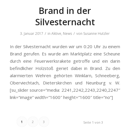
Brand in der
Silvesternacht
/
/
3. Januar 2017
in
Aktive
,
News
von
Susanne Hutzler
In der Silvesternacht wurden wir um 0:20 Uhr zu einem
Brand gerufen. Es wurde am Marktplatz eine Scheune
durch eine Feuerwerksrakete getroffe und ein darin
befindlicher Holzstoß geriet dabei in Brand. Zu den
alarmierten Wehren gehörten Winklarn, Schneeberg,
Oberviechtach, Dieterskirchen und Neunburg v. W.
[su_slider source=“media: 2241,2242,2243,2240,2247″
link=“image“ width=“1600″ height=“1600″ title=“no“]
1
2
3
Seite 1 von 3