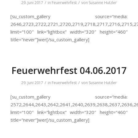
/
/
29. Juni 2017
in
Feuerwehrfest
von
Susanne Hutzler
[su_custom_gallery source=“media:
2646,2723,2722,2721,2720,2719,2718,2717,2716,2715,2
limit=“100″ link=“lightbox“ width=“320″ height=“460″
title=“never“]wer[/su_custom_gallery]
Feuerwehrfest 04.06.2017
/
/
29. Juni 2017
in
Feuerwehrfest
von
Susanne Hutzler
[su_custom_gallery source=“media:
2572,2644,2643,2642,2641,2640,2639,2638,2637,2636,2
limit=“100″ link=“lightbox“ width=“320″ height=“460″
title=“never“]wer[/su_custom_gallery]