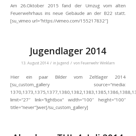
Am 26.Oktober 2015 fand der Umzug vom alten
Feuerwehrhaus ins neue Gebäude an der B22 statt.
[su_vimeo url=“https://vimeo.com/155217832″]
Jugendlager 2014
/
/
13. August 2014
in
Jugend
von
Feuerwehr Winklarn
Hier ein paar Bilder vom Zeltlager 2014
[su_custom_gallery source=“media:
1370,1373,1375,1377,1380,1382,1383,1385,1386,1388,1
limit=“27″ link=“lightbox“ width=“100″ height=“100″
title=“never“]wer[/su_custom_gallery]