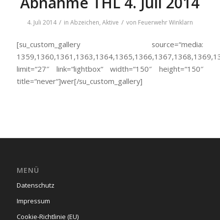
Abnahme THL 4. Juli 2014
/
/
4. Juli 2014
in
Abzeichen
,
Aktive
von
Feuerwehr Winklarn
[su_custom_gallery source=“media:
1359,1360,1361,1363,1364,1365,1366,1367,1368,1369,1
limit=“27″ link=“lightbox“ width=“150″ height=“150″
title=“never“]wer[/su_custom_gallery]
MENÜ
Datenschutz
Impressum
Cookie-Richtlinie (EU)