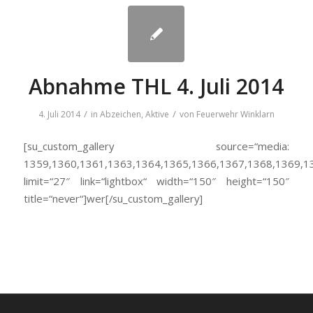
Abnahme THL 4. Juli 2014
/
/
4. Juli 2014
in
Abzeichen
,
Aktive
von
Feuerwehr Winklarn
[su_custom_gallery source=“media:
1359,1360,1361,1363,1364,1365,1366,1367,1368,1369,1
limit=“27″ link=“lightbox“ width=“150″ height=“150″
title=“never“]wer[/su_custom_gallery]